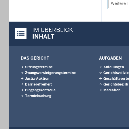
Weitere T
IM ÜBERBLICK
Justiz-Portal im Überblick:
INHALT
DAS GERICHT
AUFGABEN
Sitzungstermine
Abteilungen
Zwangsversteigerungs­termine
Gerichtsvollzi
Justiz-Auktion
Geschäftsverte
Barrierefreiheit
Gerichtsbezirk
Eingangskontrolle
Mediation
Terminbuchung