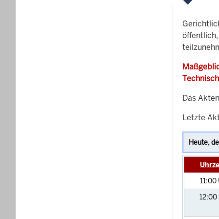
Gerichtli
öffentlich
teilzuneh
Maßgeblic
Technisch
Das Akten
Letzte Ak
Uhrze
11:00
12:00