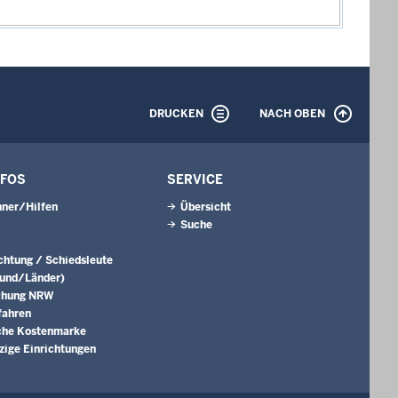
DRUCKEN
NACH OBEN
NFOS
SERVICE
ner/Hilfen
Übersicht
Suche
ichtung / Schiedsleute
Bund/Länder)
chung NRW
fahren
che Kostenmarke
ige Einrichtungen