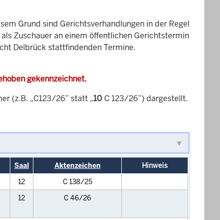
esem Grund sind Gerichtsverhandlungen in der Regel
it als Zuschauer an einem öffentlichen Gerichtstermin
icht Delbrück stattfindenden Termine.
gehoben gekennzeichnet.
 (z.B. „C123/26” statt „
10
C 123/26”) dargestellt.
Saal
Aktenzeichen
Hinweis
12
C 138/25
12
C 46/26