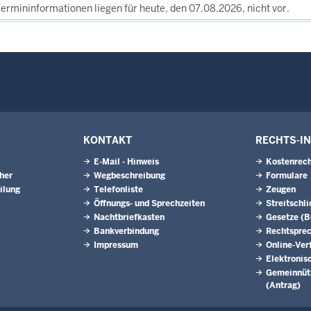
ermininformationen liegen für heute, den 07.08.2026, nicht vor.
KONTAKT
RECHTS-I
E-Mail - Hinweis
Kostenrech
eher
Wegbeschreibung
Formulare
ilung
Telefonliste
Zeugen
Öffnungs- und Sprechzeiten
Streitschl
Nachtbriefkasten
Gesetze (
Bankverbindung
Rechtspre
Impressum
Online-Ver
Elektronis
Gemeinnütz
(Antrag)