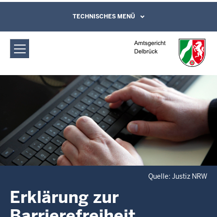
Direkt zum Inhalt
Amtsgericht Delbrück: Erklärung zur
TECHNISCHES MENÜ
Leichte Sprache, Gebärdensprachenvideo
und Kontaktformular
Barrierefreiheit
Quelle: Justiz NRW
Erklärung zur
Barrierefreiheit