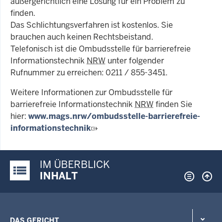
außergerichtlich eine Lösung für ein Problem zu
finden.
Das Schlichtungsverfahren ist kostenlos. Sie
brauchen auch keinen Rechtsbeistand.
Telefonisch ist die Ombudsstelle für barrierefreie
Informationstechnik
NRW
unter folgender
Rufnummer zu erreichen: 0211 / 855-3451.
Weitere Informationen zur Ombudsstelle für
barrierefreie Informationstechnik
NRW
finden Sie
hier:
www.mags.nrw/ombudsstelle-barrierefreie-
informationstechnik
IM ÜBERBLICK
Justiz-Portal im Überblick:
INHALT
DAS GERICHT