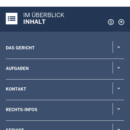
IM ÜBERBLICK
Justiz-Portal im Überblick:
INHALT
DAS GERICHT
AUFGABEN
KONTAKT
RECHTS-INFOS