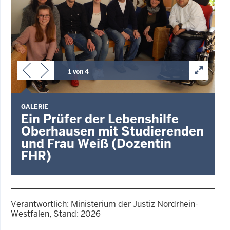
1 von 4
G
GALERIE
Ein Prüfer der Lebenshilfe
Oberhausen mit Studierenden
und Frau Weiß (Dozentin
FHR)
Verantwortlich: Ministerium der Justiz Nordrhein-
Westfalen, Stand: 2026