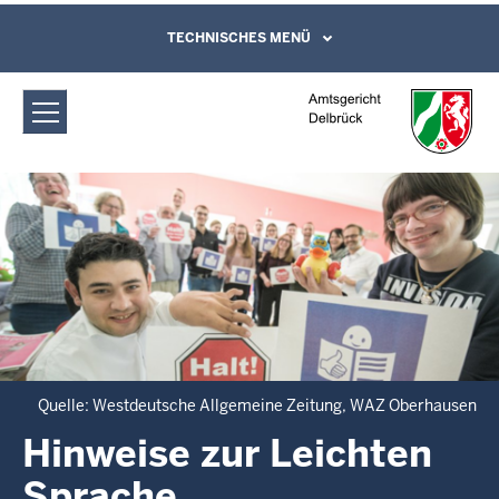
Direkt zum Inhalt
Amtsgericht Delbrück: Hinweise zur
TECHNISCHES MENÜ
Leichte Sprache, Gebärdensprachenvideo
und Kontaktformular
Leichten Sprache
Quelle: Westdeutsche Allgemeine Zeitung, WAZ Oberhausen
Hinweise zur Leichten
Sprache